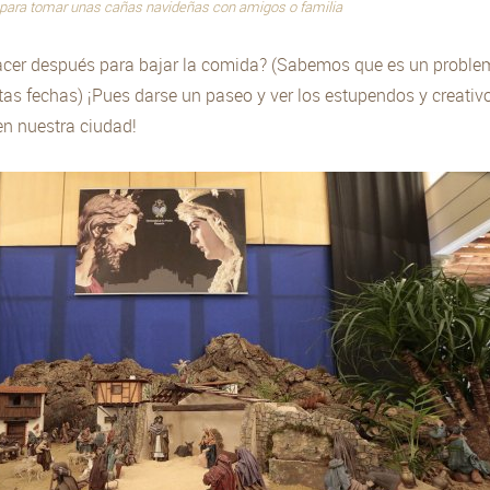
 para tomar unas cañas navideñas con amigos o familia
cer después para bajar la comida? (Sabemos que es un proble
as fechas) ¡Pues darse un paseo y ver los estupendos y creativ
en nuestra ciudad!