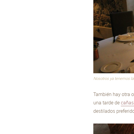
Nosotros ya tenemos la
También hay otra o
una tarde de
cañas
destilados preferid