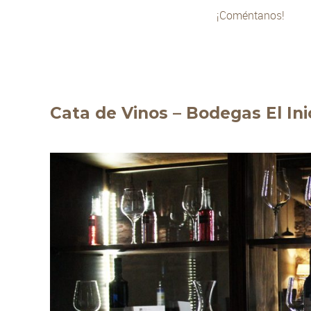
¡Coméntanos!
Cata de Vinos – Bodegas El Ini