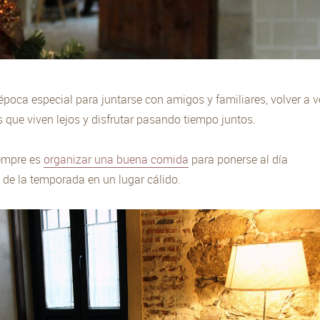
poca especial para juntarse con amigos y familiares, volver a v
s que viven lejos y disfrutar pasando tiempo juntos.
iempre es
organizar una buena comida
para ponerse al día
 de la temporada en un lugar cálido.