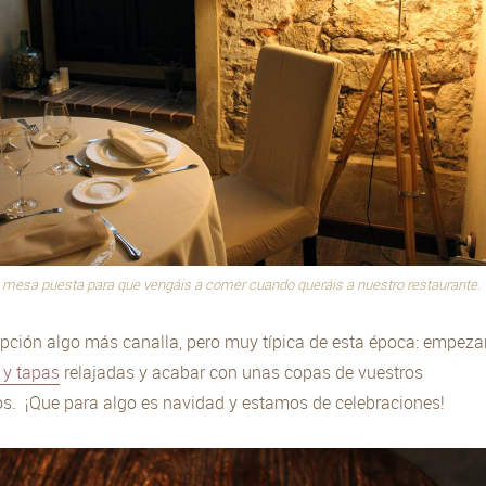
 mesa puesta para que vengáis a comer cuando queráis a nuestro restaurante.
pción algo más canalla, pero muy típica de esta época: empeza
 y tapas
relajadas y acabar con unas copas de vuestros
os.
¡Que para algo es navidad y estamos de celebraciones!