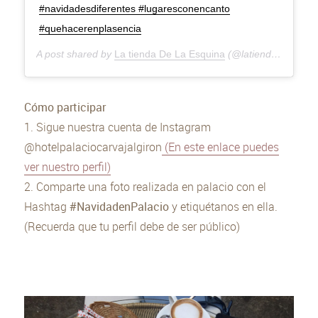
#navidadesdiferentes #lugaresconencanto
#quehacerenplasencia
A post shared by
La tienda De La Esquina
(@latiendadelaesquina) on
Cómo participar
1. Sigue nuestra cuenta de Instagram
@hotelpalaciocarvajalgiron
(En este enlace puedes
ver nuestro perfil)
2. Comparte una foto realizada en palacio con el
Hashtag
#NavidadenPalacio
y etiquétanos en ella.
(Recuerda que tu perfil debe de ser público)