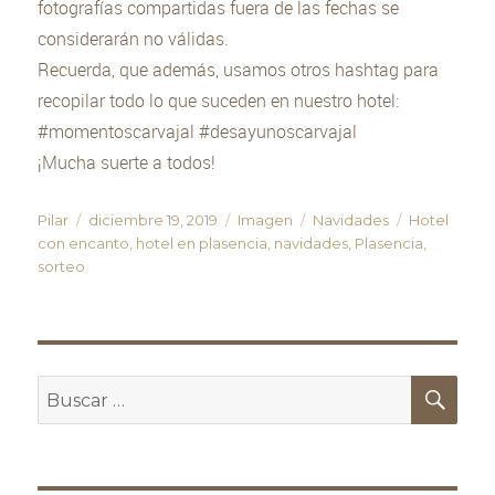
fotografías compartidas fuera de las fechas se
considerarán no válidas.
Recuerda, que además, usamos otros hashtag para
recopilar todo lo que suceden en nuestro hotel:
#momentoscarvajal #desayunoscarvajal
¡Mucha suerte a todos!
Autor
Pilar
Publicado
diciembre 19, 2019
Formato
Imagen
Categorías
Navidades
Etiquetas
Hotel
con encanto
el
,
hotel en plasencia
,
navidades
,
Plasencia
,
sorteo
Buscar
Bus
por: