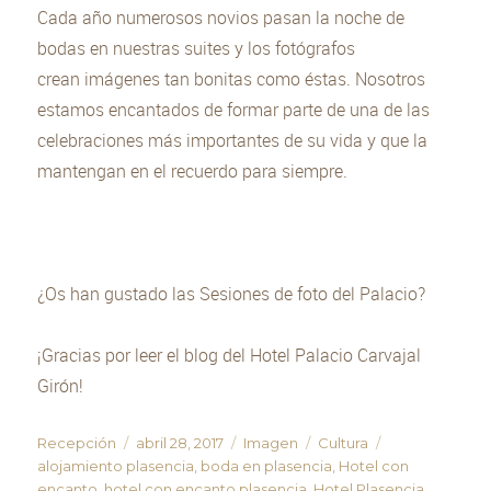
Cada año numerosos novios pasan la noche de
bodas en nuestras suites y los fotógrafos
crean imágenes tan bonitas como éstas. Nosotros
estamos encantados de formar parte de una de las
celebraciones más importantes de su vida y que la
mantengan en el recuerdo para siempre.
¿Os han gustado las Sesiones de foto del Palacio?
¡Gracias por leer el blog del Hotel Palacio Carvajal
Girón!
Autor
Recepción
Publicado
abril 28, 2017
Formato
Imagen
Categorías
Cultura
Etiquetas
alojamiento plasencia
el
,
boda en plasencia
,
Hotel con
encanto
,
hotel con encanto plasencia
,
Hotel Plasencia
,