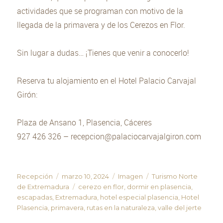
actividades que se programan con motivo de la
llegada de la primavera y de los Cerezos en Flor.
Sin lugar a dudas… ¡Tienes que venir a conocerlo!
Reserva tu alojamiento en el Hotel Palacio Carvajal
Girón:
Plaza de Ansano 1, Plasencia, Cáceres
927 426 326 – recepcion@palaciocarvajalgiron.com
Autor
Recepción
Publicado
marzo 10, 2024
Formato
Imagen
Categorías
Turismo Norte
de Extremadura
el
Etiquetas
cerezo en flor
,
dormir en plasencia
,
escapadas
,
Extremadura
,
hotel especial plasencia
,
Hotel
Plasencia
,
primavera
,
rutas en la naturaleza
,
valle del jerte