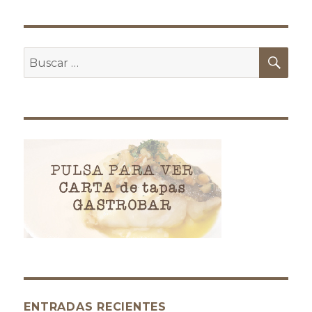
Buscar
Bus
por:
ENTRADAS RECIENTES