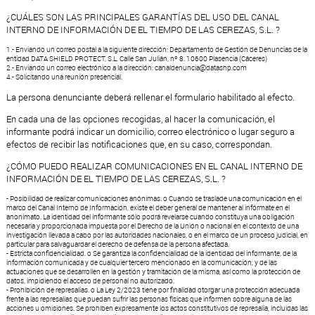
¿CUÁLES SON LAS PRINCIPALES GARANTÍAS DEL USO DEL CANAL
INTERNO DE INFORMACIÓN DE EL TIEMPO DE LAS CEREZAS, S.L. ?
1.- Enviando un correo postal a la siguiente dirección: Departamento de Gestión de Denuncias de la
entidad DATA SHIELD PROTECT, S.L. Calle San Julián, nº 8. 10600 Plasencia (Cáceres)
2.- Enviando un correo electrónico a la dirección: canaldenuncia@datashp.com
4.- Solicitando una reunión presencial.
La persona denunciante deberá rellenar el formulario habilitado al efecto.
En cada una de las opciones recogidas, al hacer la comunicación, el
informante podrá indicar un domicilio, correo electrónico o lugar seguro a
efectos de recibir las notificaciones que, en su caso, correspondan.
¿CÓMO PUEDO REALIZAR COMUNICACIONES EN EL CANAL INTERNO DE
INFORMACIÓN DE EL TIEMPO DE LAS CEREZAS, S.L. ?
- Posibilidad de realizar comunicaciones anónimas. o Cuando se traslade una comunicación en el
marco del Canal Interno de Información, existe el deber general de mantener al infórmate en el
anonimato. La identidad del informante sólo podrá revelarse cuando constituya una obligación
necesaria y proporcionada impuesta por el Derecho de la Unión o nacional en el contexto de una
investigación llevada a cabo por las autoridades nacionales, o en el marco de un proceso judicial, en
particular para salvaguardar el derecho de defensa de la persona afectada.
- Estricta confidencialidad. o Se garantiza la confidencialidad de la identidad del informante, de la
información comunicada y de cualquier tercero mencionado en la comunicación, y de las
actuaciones que se desarrollen en la gestión y tramitación de la misma, así como la protección de
datos, impidiendo el acceso de personal no autorizado.
- Prohibición de represalias. o La Ley 2/2023 tiene por finalidad otorgar una protección adecuada
frente a las represalias que puedan sufrir las personas físicas que informen sobre alguna de las
acciones u omisiones. Se prohíben expresamente los actos constitutivos de represalia, incluidas las