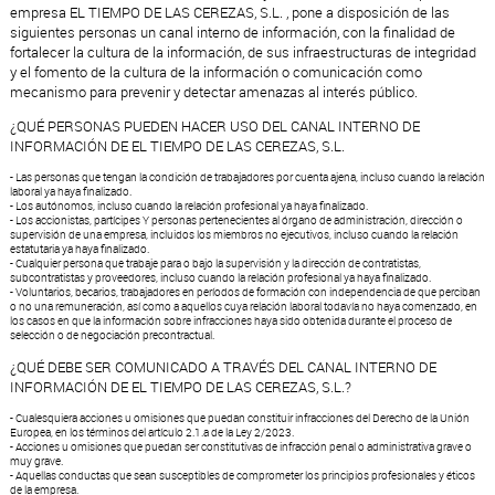
empresa EL TIEMPO DE LAS CEREZAS, S.L. , pone a disposición de las
siguientes personas un canal interno de información, con la finalidad de
fortalecer la cultura de la información, de sus infraestructuras de integridad
y el fomento de la cultura de la información o comunicación como
mecanismo para prevenir y detectar amenazas al interés público.
¿QUÉ PERSONAS PUEDEN HACER USO DEL CANAL INTERNO DE
INFORMACIÓN DE EL TIEMPO DE LAS CEREZAS, S.L.
- Las personas que tengan la condición de trabajadores por cuenta ajena, incluso cuando la relación
laboral ya haya finalizado.
- Los autónomos, incluso cuando la relación profesional ya haya finalizado.
- Los accionistas, partícipes Y personas pertenecientes al órgano de administración, dirección o
supervisión de una empresa, incluidos los miembros no ejecutivos, incluso cuando la relación
estatutaria ya haya finalizado.
- Cualquier persona que trabaje para o bajo la supervisión y la dirección de contratistas,
subcontratistas y proveedores, incluso cuando la relación profesional ya haya finalizado.
- Voluntarios, becarios, trabajadores en períodos de formación con independencia de que perciban
o no una remuneración, así como a aquellos cuya relación laboral todavía no haya comenzado, en
los casos en que la información sobre infracciones haya sido obtenida durante el proceso de
selección o de negociación precontractual.
¿QUÉ DEBE SER COMUNICADO A TRAVÉS DEL CANAL INTERNO DE
INFORMACIÓN DE EL TIEMPO DE LAS CEREZAS, S.L.?
- Cualesquiera acciones u omisiones que puedan constituir infracciones del Derecho de la Unión
Europea, en los términos del artículo 2.1.a de la Ley 2/2023.
- Acciones u omisiones que puedan ser constitutivas de infracción penal o administrativa grave o
muy grave.
- Aquellas conductas que sean susceptibles de comprometer los principios profesionales y éticos
de la empresa.