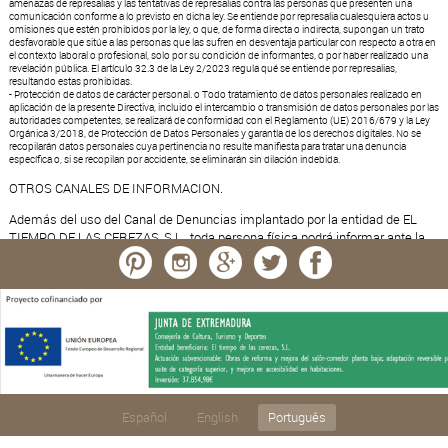
amenazas de represalias y las tentativas de represalias contra las personas que presenten una
comunicación conforme a lo previsto en dicha ley. Se entiende por represalia cualesquiera actos u
omisiones que estén prohibidos por la ley, o que, de forma directa o indirecta, supongan un trato
desfavorable que sitúe a las personas que las sufren en desventaja particular con respecto a otra en
el contexto laboral o profesional, solo por su condición de informantes, o por haber realizado una
revelación pública. El artículo 32.3 de la Ley 2/2023 regula qué se entiende por represalias,
resultando estas prohibidas.
- Protección de datos de carácter personal. o Todo tratamiento de datos personales realizado en
aplicación de la presente Directiva, incluido el intercambio o transmisión de datos personales por las
autoridades competentes, se realizará de conformidad con el Reglamento (UE) 2016/679 y la Ley
Orgánica 3/2018, de Protección de Datos Personales y garantía de los derechos digitales. No se
recopilarán datos personales cuya pertinencia no resulte manifiesta para tratar una denuncia
específica o, si se recopilan por accidente, se eliminarán sin dilación indebida.
OTROS CANALES DE INFORMACION.
Además del uso del Canal de Denuncias implantado por la entidad de EL
TIEMPO DE LAS CEREZAS, S.L., toda persona física podrá informar ante la
Autoridad Independiente de Protección del Informante (A.A.I.), o ante las
autoridades u órganos autonómicos correspondientes, de la comisión de
cualesquiera acciones u omisiones incluidas en el ámbito de aplicación de
esta ley, ya sea directamente o previa comunicación a través del
correspondiente canal interno.
Español
English
Português